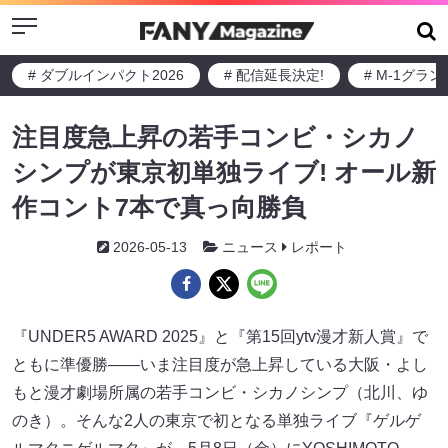
Menu
# ダブルインパクト2026
# 配信延長決定!
# M-1グラ
注目度急上昇の若手コンビ・シカノ
シンプが東京初単独ライブ! オール新
作コント7本で真っ向勝負
2026-05-13
ニュース
レポート
『UNDER5 AWARD 2025』と『第15回ytv漫才新人賞』で
ともに準優勝――いま注目度が急上昇している大阪・よし
もと漫才劇場所属の若手コンビ・シカノシンプ（北川、ゆ
のき）。そんな2人の東京で初となる単独ライブ『ゲルゲ