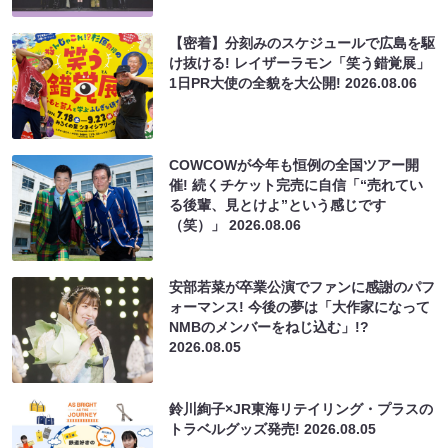
【密着】分刻みのスケジュールで広島を駆
け抜ける! レイザーラモン「笑う錯覚展」
1日PR大使の全貌を大公開!
2026.08.06
COWCOWが今年も恒例の全国ツアー開
催! 続くチケット完売に自信「“売れてい
る後輩、見とけよ”という感じです
（笑）」
2026.08.06
安部若菜が卒業公演でファンに感謝のパフ
ォーマンス! 今後の夢は「大作家になって
NMBのメンバーをねじ込む」!?
2026.08.05
鈴川絢子×JR東海リテイリング・プラスの
トラベルグッズ発売!
2026.08.05