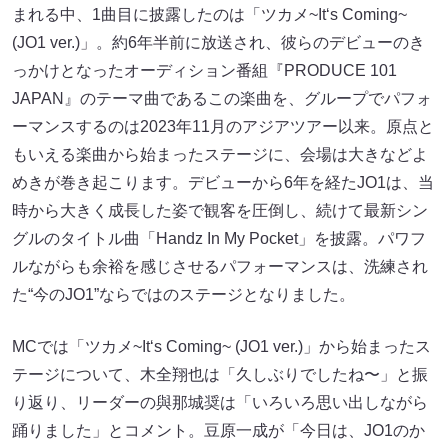
まれる中、1曲目に披露したのは「ツカメ~It‘s Coming~
(JO1 ver.)」。約6年半前に放送され、彼らのデビューのき
っかけとなったオーディション番組『PRODUCE 101
JAPAN』のテーマ曲であるこの楽曲を、グループでパフォ
ーマンスするのは2023年11月のアジアツアー以来。原点と
もいえる楽曲から始まったステージに、会場は大きなどよ
めきが巻き起こります。デビューから6年を経たJO1は、当
時から大きく成長した姿で観客を圧倒し、続けて最新シン
グルのタイトル曲「Handz In My Pocket」を披露。パワフ
ルながらも余裕を感じさせるパフォーマンスは、洗練され
た“今のJO1”ならではのステージとなりました。
MCでは「ツカメ~It‘s Coming~ (JO1 ver.)」から始まったス
テージについて、木全翔也は「久しぶりでしたね〜」と振
り返り、リーダーの與那城奨は「いろいろ思い出しながら
踊りました」とコメント。豆原一成が「今日は、JO1のか