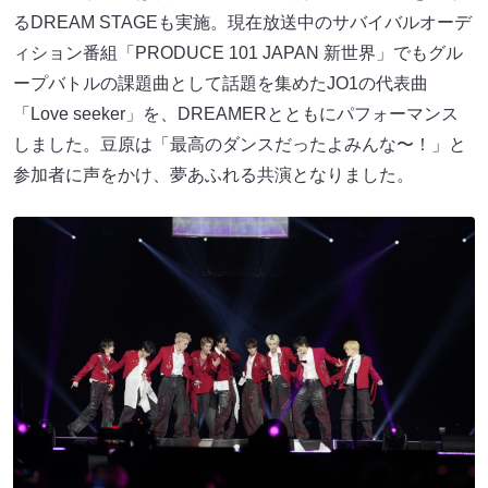
るDREAM STAGEも実施。現在放送中のサバイバルオーデ
ィション番組「PRODUCE 101 JAPAN 新世界」でもグル
ープバトルの課題曲として話題を集めたJO1の代表曲
「Love seeker」を、DREAMERとともにパフォーマンス
しました。豆原は「最高のダンスだったよみんな〜！」と
参加者に声をかけ、夢あふれる共演となりました。