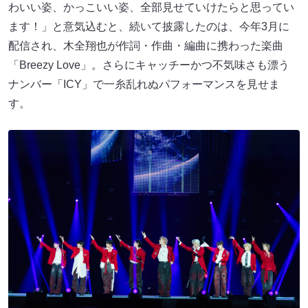
わいい姿、かっこいい姿、全部見せていけたらと思ってい
ます！」と意気込むと、続いて披露したのは、今年3月に
配信され、木全翔也が作詞・作曲・編曲に携わった楽曲
「Breezy Love」。さらにキャッチーかつ不気味さも漂う
ナンバー「ICY」で一糸乱れぬパフォーマンスを見せま
す。