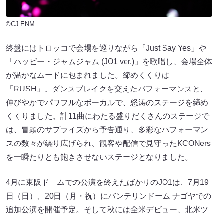
©CJ ENM
終盤にはトロッコで会場を巡りながら「Just Say Yes」や
「ハッピー・ジャムジャム (JO1 ver.)」を歌唱し、会場全体
が温かなムードに包まれました。締めくくりは
「RUSH」。ダンスブレイクを交えたパフォーマンスと、
伸びやかでパワフルなボーカルで、怒涛のステージを締め
くくりました。計11曲にわたる盛りだくさんのステージで
は、冒頭のサプライズから予告通り、多彩なパフォーマン
スの数々が繰り広げられ、観客や配信で見守ったKCONers
を一瞬たりとも飽きさせないステージとなりました。
4月に東阪ドームでの公演を終えたばかりのJO1は、7月19
日（日）、20日（月・祝）にバンテリンドーム ナゴヤでの
追加公演を開催予定。そして秋には全米デビュー、北米ツ