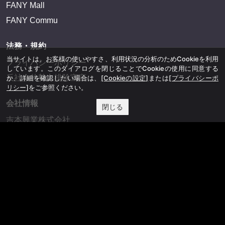
FANY Mall
FANY Commu
法務・規約
当サイトは、お客様の使いやすさ、利用状況の分析のためCookieを利用
プライバシーポリシー
しています。このダイアログを閉じることでCookieの使用に同意する
反社会的勢力排除宣言
か、詳細を確認したい場合は、
[Cookieの設定]
または
[プライバシーポ
リシー]
をご参照ください。
会社情報
閉じる
吉本興業株式会社
お問い合わせ
その他
よしもとニュースセンターアーカイブ
©YOSHIMOTO KOGYO, All Rights Reserved.