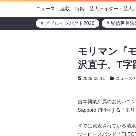
ニュース
連載
特集
芸人ライター・芸人
# ダブルインパクト2026
# 配信延長決
モリマン『モリ
沢直子、T字
2026-05-11
ニュース
吉本興業所属のお笑いコンビ
Sapporoで開催する『モ
すでに発表されている清水
ツーピースバンド「ELECT