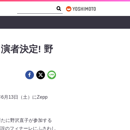
Search Form
Search
出演者決定! 野
月13日（土）にZepp
新たに野沢直子が参加する
し、伝説のフィナーレにふさわし