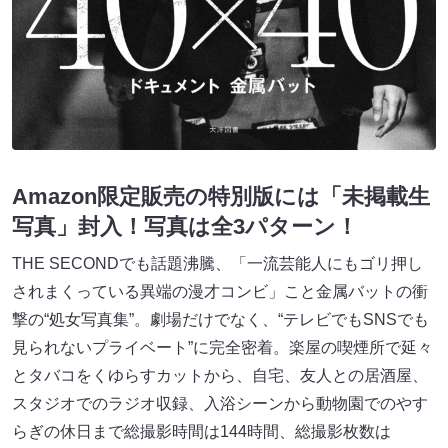
Amazon限定販売の特別版には「未掲載生
写真」封入！写真は全3パターン！
THE SECONDでも話題沸騰、「一流芸能人にもゴリ押し
されまくっている異端の漫才コンビ」こと金属バットの衝
撃の“処女写真集”。劇場だけでなく、“テレビでもSNSでも
見られないプライベート”に完全密着。楽屋の喫煙所で延々
とタバコをくゆらすカットから、自宅、友人との居酒屋、
スタジオでのラジオ収録、入浴シーンから動物園でのやす
らぎの休日まで総撮影時間は144時間、総撮影枚数は