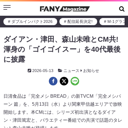
Menu
# ダブルインパクト2026
# 配信延長決定!
# M-1グラ
ダイアン・津田、森山未唯とCM共!
渾身の「ゴイゴイスー」を40代最後
に披露
2026-05-13
ニュース
お知らせ
日清食品は「完全メシ BREAD」の新TVCM「完全メシパ
ーン 篇」を、5月13日（水）より関東甲信越エリアで放映
開始します。本CMには、シリーズ初出演となるダイア
ン・津田篤宏と、バラエティー番組での共演で話題のタレ