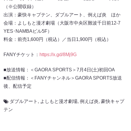
（※公開収録）
出演：豪快キャプテン、ダブルアート、例えば炎 ほか
会場：よしもと漫才劇場（大阪市中央区難波千日前12-7
YES･NAMBAビル5F）
料金：前売1,600円（税込）／当日1,900円（税込）
FANYチケット：
https://x.gd/8Mj9G
■放送情報：＜GAORA SPORTS＞7月4日(土)初回OA
■配信情報：＜FANYチャンネル＞GAORA SPORTS放送
後、配信予定
ダブルアート
,
よしもと漫才劇場
,
例えば炎
,
豪快キャプ
テン