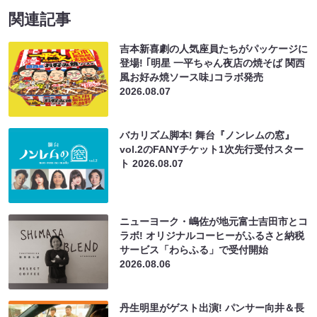
関連記事
吉本新喜劇の人気座員たちがパッケージに
登場! ｢明星 一平ちゃん夜店の焼そば 関西
風お好み焼ソース味｣コラボ発売
2026.08.07
バカリズム脚本! 舞台『ノンレムの窓』
vol.2のFANYチケット1次先行受付スター
ト
2026.08.07
ニューヨーク・嶋佐が地元富士吉田市とコ
ラボ! オリジナルコーヒーがふるさと納税
サービス「わらふる」で受付開始
2026.08.06
丹生明里がゲスト出演! パンサー向井＆長