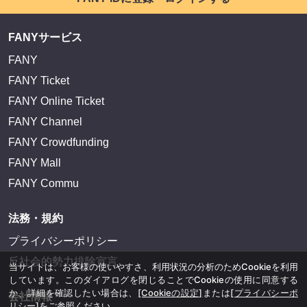
FANYサービス
FANY
FANY Ticket
FANY Online Ticket
FANY Channel
FANY Crowdfunding
FANY Mall
FANY Commu
法務・規約
プライバシーポリシー
反社会的勢力排除宣言
当サイトは、お客様の使いやすさ、利用状況の分析のためCookieを利用
しています。このダイアログを閉じることでCookieの使用に同意する
か、詳細を確認したい場合は、
[Cookieの設定]
または
[プライバシーポ
会社情報
リシー]
をご参照ください。