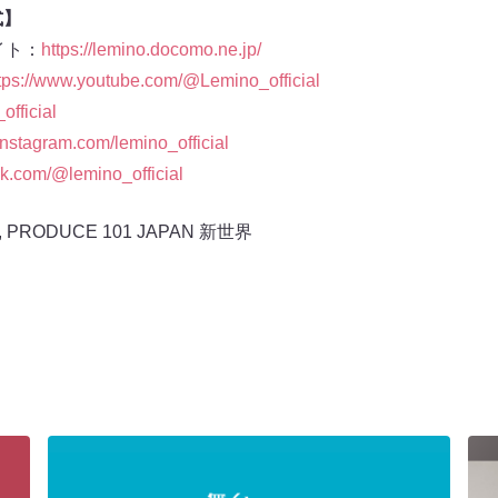
式】
イト：
https://lemino.docomo.ne.jp/
tps://www.youtube.com/@Lemino_official
official
instagram.com/lemino_official
ok.com/@lemino_official
,
PRODUCE 101 JAPAN 新世界