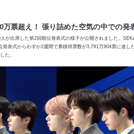
700万票超え！ 張り詰めた空気の中での発
0人が出席した第2回順位発表式の様子が公開されました。SEKA
発表式からわずか2週間で累積得票数が3,791万904票に達
した。