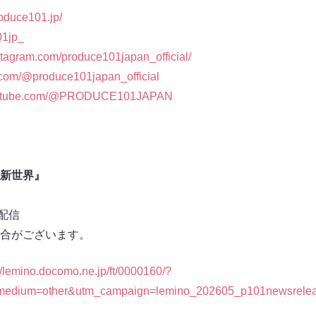
roduce101.jp/
01jp_
stagram.com/produce101japan_official/
k.com/@produce101japan_official
youtube.com/@PRODUCE101JAPAN
N 新世界』
0配信
合がございます。
//lemino.docomo.ne.jp/ft/0000160/?
medium=other&utm_campaign=lemino_202605_p101newsrelea