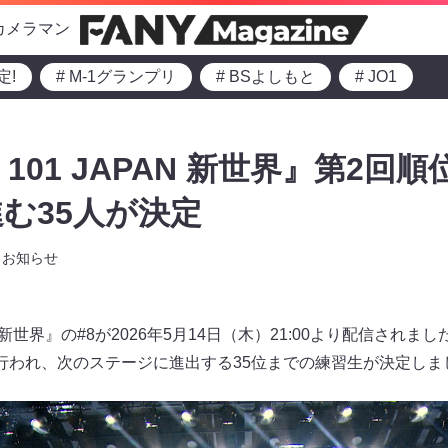
カメラマン
定!
# M-1グランプリ
# BSよしもと
# JO1
 101 JAPAN 新世界』第2回
む35人が決定
お知らせ
PAN 新世界』の#8が2026年5月14日（木）21:00より配信さ
行われ、次のステージに進出する35位までの練習生が決定しま