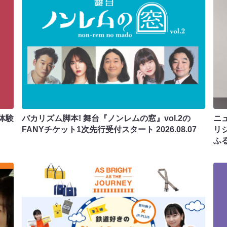
体験
バカリズム脚本! 舞台『ノンレムの窓』vol.2の
ニ
FANYチケット1次先行受付スタート
2026.08.07
リ
ふ