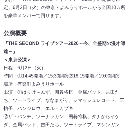
定。6月2日（火）の東京・よみうりホールから全国10カ所
を豪華メンバーで回ります。
公演概要
『THE SECOND ライブツアー2026～今、全盛期の漫才師
達～』
＜東京公演＞
日程：6月2日（火）
時間：①14:45開場／15:30開演②18:15開場／19:00開演
場所：有楽町よみうりホール
出演：①はりけ～んず、囲碁将棋、金属バット、吉田た
ち、ツートライブ、ななまがり、シマッシュレコード、三
拍子、ハンジロウ、エル・カブキ
②ザ・パンチ、ツーナッカン、囲碁将棋、タナからイケ
ダ、金属バット、吉田たち、ツートライブ、マシンガン