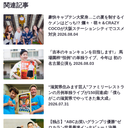
関連記事
豪快キャプテン大変身…この夏を制するイ
PR
ケメンはどっち!? 爛々・萌々＆CRAZY
COCOが大阪ステーションシティでコスメ
対決
2026.08.04
「吉本のキョンキョンを目指します!」 馬
場園梓“恒例”の単独ライブ、今年は 初の
名古屋公演も
2026.08.03
“滋賀県住みます芸人”ファミリーレストラ
ンの月例単独ライブが150回達成!「僕ら
がこの滋賀県でやってきた集大成」
2026.07.31
【独占】“ABCお笑いグランプリ優勝”ゼ
ロカラン世界最速インタビュー！決勝、