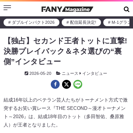
Menu
# ダブルインパクト2026
# 配信延長決定!
# M-1グラ
【独占】セカンド王者トットに直撃!
決勝プレイバック＆ネタ選びの“裏
側”インタビュー
2026-05-20
ニュース
インタビュー
結成16年以上のベテラン芸人たちがトーナメント方式で激
突するお笑い賞レース『THE SECOND～漫才トーナメン
ト～2026』は、結成18年目のトット（多田智佑、桑原雅
人）が王者となりました。