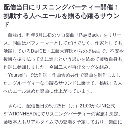
配信当日にリスニングパーティー開催！
挑戦する人へエールを贈る心躍るサウン
ド
藤牧は、昨年3月に初のソロ楽曲「Pay Back」をリリー
ス。同曲はパフォーマーとしてだけでなく、作家としても
活躍しているDa-iCE・工藤大輝氏からの提供曲で、不安や
後悔を振り払って先に進むという思いを込めて藤牧自身も
作詞に参加しました。今回二人が再びタッグを組み、
「Yourself」では作詞・作曲含め共作で楽曲を制作しまし
た。グルーヴィーな心躍るサウンドに乗せて、挑戦する人
へのエール込めた楽曲に仕上がっています。
さらに、配信当日の5月25日（月）21:00からINI公式
STATIONHEADにてリスニングパーティーの実施も決定。
藤牧本人もリアルタイムでの登場を予定しており、楽曲に