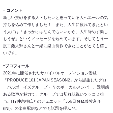
– コメント
新しい挑戦をする人・したいと思っている人へエールの気
持ちを込めて作りました！ また、人生に疲れてきたとい
う人には「きっかけはなんでもいいから、人生諦めず楽し
もうぜ」というメッセージを込めています。そしてもう一
度工藤大輝さんと一緒に楽曲制作できたことがとても嬉し
いです。
ｰプロフィール
2021年に開催されたサバイバルオーディション番組
「PRODUCE 101 JAPAN SEASON2」から誕生したグロ
ーバルボーイズグループ・INIのボーカルメンバー。透明感
ある歌声が魅力で、グループでは切れ味鋭いツッコミ担
当。HY仲宗根氏とのデュエット『366日 feat.藤牧京介
(INI)』の楽曲配信などでも話題を呼んだ。