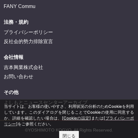
FANY Ticket
FANY Online Ticket
FANY Channel
FANY Crowdfunding
FANY Mall
FANY Commu
法務・規約
プライバシーポリシー
反社会的勢力排除宣言
会社情報
当サイトは、お客様の使いやすさ、利用状況の分析のためCookieを利用
しています。このダイアログを閉じることでCookieの使用に同意する
吉本興業株式会社
か、詳細を確認したい場合は、
[Cookieの設定]
または
[プライバシーポ
リシー]
をご参照ください。
お問い合わせ
閉じる