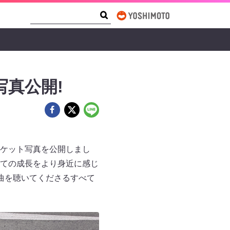
Search Form
Search
写真公開!
ジャケット写真を公開しまし
ての成長をより身近に感じ
楽曲を聴いてくださるすべて