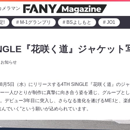
カメラマン
定!
# M-1グランプリ
# BSよしもと
# JO1
H SINGLE『花咲く道』ジャケット
お知らせ
、8月5日（水）にリリースする4TH SINGLE『花咲く道』の
ー一人ひとりが制作に真摯に向き合う姿を通じ、グループとし
。デビュー3年目に突入し、さらなる進化を遂げるME:Iと、
進んでいく”という願いが込められています。