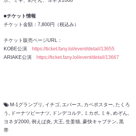
ボ、ミキ、めぞん、ヨネダ2000
■チケット情報
チケット金額：7,800円（税込み）
チケット販売ページURL：
KOBE公演
https://ticket.fany.lol/event/detail/13655
ARIAKE公演
https://ticket.fany.lol/event/detail/13667
M-1グランプリ
,
イチゴ
,
エバース
,
カベポスター
,
たくろ
う
,
ドーナツピーナツ
,
ドンデコルテ
,
ミカボ
,
ミキ
,
めぞん
,
ヨネダ2000
,
例えば炎
,
大王
,
生姜猫
,
豪快キャプテン
,
黒
帯