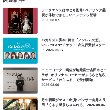
シークエンスはやとも監修! ペアリング霊
視が体験できる占いコンテンツ登場
2026.08.07
バカリズム脚本! 舞台『ノンレムの窓』
vol.2のFANYチケット1次先行受付スター
ト
2026.08.07
ニューヨーク・嶋佐が地元富士吉田市とコ
ラボ! オリジナルコーヒーがふるさと納税
サービス「わらふる」で受付開始
2026.08.06
丹生明里がゲスト出演! パンサー向井＆長
田『くるま温泉ちゃんねる』
2026.08.06