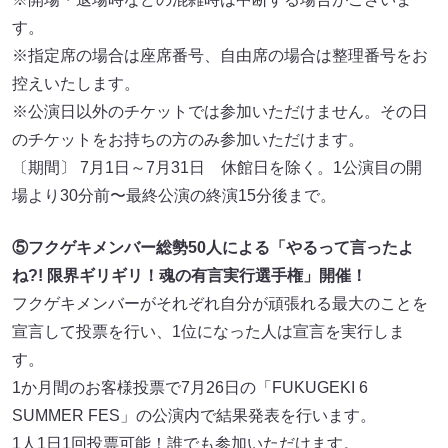
す。
※指定席の場合は座席番号、自由席の場合は整理番号をお
控えいたします。
※公演日以外のチケットでは参加いただけません。その日
のチケットをお持ちの方のみ参加いただけます。
〔期間〕 7月1日～7月31日 休館日を除く。1公演目の開
場より30分前〜最終公演の終演15分後まで。
⑤フクゲキメンバー総勢50人による「やるって言ったよ
ね?! 限界ギリギリ！魂の有言実行選手権」開催！
フクゲキメンバーがそれぞれ自分が頑張れる最大のことを
宣言して投票を行い、1位になった人は宣言を実行しま
す。
1か月間のお客様投票で7月26日の「FUKUGEKI 6
SUMMER FES」の公演内で結果発表を行います。
1人1日1回投票可能！誰でも参加いただけます。