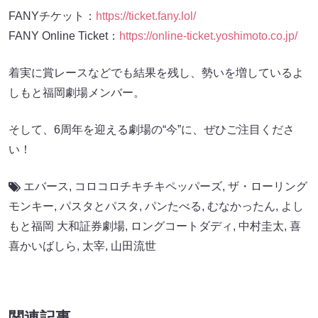
FANYチケット：
https://ticket.fany.lol/
FANY Online Ticket：
https://online-ticket.yoshimoto.co.jp/
着実に賞レースなどでも結果を残し、勢いを増しているよ
しもと福岡劇場メンバー。
そして、6周年を迎える劇場の“今”に、ぜひご注目くださ
い！
エバース
,
コロコロチキチキペッパーズ
,
ザ・ローリング
モンキー
,
パスタとパスタ
,
パンたべる
,
むなかったん
,
よし
もと福岡 大和証券劇場
,
ロングコートダディ
,
中村圭太
,
喜
喜かいばしら
,
太宰
,
山田流世
関連記事