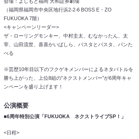
会場：よしもと福岡 大和証券劇場
（福岡県福岡市中央区地行浜2-2-6 BOSS E・ZO
FUKUOKA 7階）
<キャンペーンリーダー>
ザ・ローリングモンキー、中村圭太、むなかったん、太
宰、山田流世、喜喜かいばしら、パスタとパスタ、パンた
べる
※芸歴10年目以下のフクゲキメンバーによるネタバトルを
勝ち上がった、上位8組の“ネクストメンバー”が6周年キャ
ンペーンを盛り上げます！
公演概要
■
6周年特別公演「FUKUOKA ネクストライブSP！」
<日程>