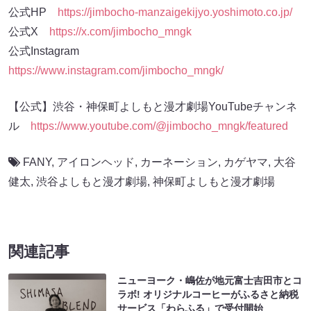
公式HP
https://jimbocho-manzaigekijyo.yoshimoto.co.jp/
公式X
https://x.com/jimbocho_mngk
公式Instagram
https://www.instagram.com/jimbocho_mngk/
【公式】渋谷・神保町よしもと漫才劇場YouTubeチャンネ
ル
https://www.youtube.com/@jimbocho_mngk/featured
FANY
,
アイロンヘッド
,
カーネーション
,
カゲヤマ
,
大谷
健太
,
渋谷よしもと漫才劇場
,
神保町よしもと漫才劇場
関連記事
ニューヨーク・嶋佐が地元富士吉田市とコ
ラボ! オリジナルコーヒーがふるさと納税
サービス「わらふる」で受付開始