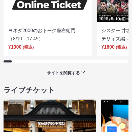
ヨネダ2000のおトーク座右衛門
シスター 井坂
（8/10 17:45）
テリィズ編～（8
¥1300
¥1800
(税込)
(税込)
サイトを閲覧する
ライブチケット