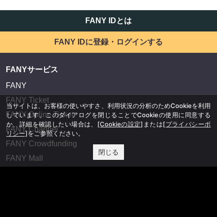
FANY IDとは
FANY IDに登録・ログインする
FANYサービス
FANY
FANY Ticket
当サイトは、お客様の使いやすさ、利用状況の分析のためCookieを利用
FANY Online Ticket
しています。このダイアログを閉じることでCookieの使用に同意する
か、詳細を確認したい場合は、
[Cookieの設定]
または
[プライバシーポ
FANY Channel
リシー]
をご参照ください。
FANY Crowdfunding
閉じる
FANY Mall
FANY Commu
法務・規約
プライバシーポリシー