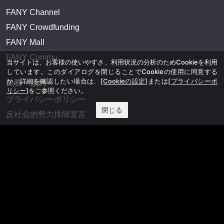
FANY Channel
FANY Crowdfunding
FANY Mall
FANY Commu
当サイトは、お客様の使いやすさ、利用状況の分析のためCookieを利用
しています。このダイアログを閉じることでCookieの使用に同意する
か、詳細を確認したい場合は、
[Cookieの設定]
または
[プライバシーポ
法務・規約
リシー]
をご参照ください。
プライバシーポリシー
閉じる
反社会的勢力排除宣言
会社情報
吉本興業株式会社
お問い合わせ
その他
よしもとニュースセンターアーカイブ