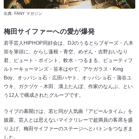
出典:
FANY マガジン
梅田サイファーへの愛が爆発
若手芸人HIPHOP同好会は、DJのうるとらブギーズ・八木
崇を筆頭に、からし蓮根・青空、めぞん・吉野おいなり
君、ピュート・ポイント、軟水・つるまる、ビューティフ
ルトーキョーマンズ・笹本はやて、アケガラス・King
Boy、オッパショ石・広田ハヤト、オッパショ石・蒲谷ユ
ウキ、ガクヅケ・木田、溝上たんぼ、作家のなんぶ、とい
う12人で構成されたグループです。
ライブの幕開けは、若ヒ同が人気曲『アピールタイム』を
披露。芸人とは思えないマイクリレーで超満員の客席を盛
り上げ、梅田サイファーのステージへとバトンをつなぎま
した。