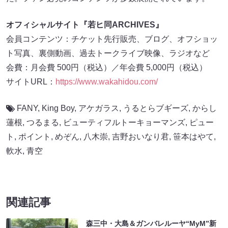
オフィシャルサイト『若ヒ同ARCHIVES』
会員コンテンツ：チケット先行販売、ブログ、オフショッ
ト写真、裏側動画、過去トークライブ映像、ラジオなど
会費：月会費 500円（税込）／年会費 5,000円（税込）
サイトURL：
https://www.wakahidou.com/
FANY
,
King Boy
,
アケガラス
,
うるとらブギーズ
,
からし
蓮根
,
つるまる
,
ビューティフルトーキョーマンズ
,
ピュー
ト
,
ポイント
,
めぞん
,
八木崇
,
吉野おいなり君
,
笹本はやて
,
軟水
,
青空
関連記事
森三中・大島＆ガンバレルーヤ“MyM”新