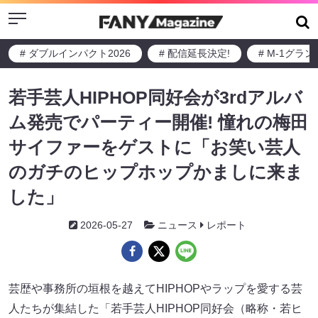
Menu
# ダブルインパクト2026
# 配信延長決定!
# M-1グラ
若手芸人HIPHOP同好会が3rdアルバ
ム発売でパーティー開催! 憧れの梅田
サイファーをゲストに「お笑い芸人
のガチのヒップホップかましに来ま
した」
2026-05-27
ニュース
レポート
芸歴や事務所の垣根を越えてHIPHOPやラップを愛する芸
人たちが集結した「若手芸人HIPHOP同好会（略称・若ヒ