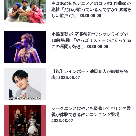
曲はあの伝説アニメとのコラボ! 作曲家が
絶賛「だれが歌っているんですか? 素晴ら
しい歌声だ!」
2026.08.08
小嶋花梨が“卒業後初”ワンマンライブで
10曲熱唱! 「やっぱりステージに立ってる
この瞬間が好き」
2026.08.08
【祝】レインボー・池田直人が結婚を発
表!
2026.08.07
シークエンスはやとも監修! ペアリング霊
視が体験できる占いコンテンツ登場
2026.08.07