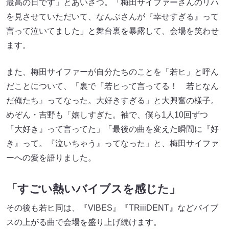
最高の日です」とあいさつ。「梅田サイファーさんのリハ
を見させていただいて、なんぶさんが『幸せすぎる』って
言って泣いてました」と舞台裏を暴露して、会場を笑わせ
ます。
また、梅田サイファーが自分たちのことを「若ヒ」と呼ん
だことについて、「裏で『若ヒって言ってる！ 若ヒなん
だ俺たち』ってなった。大好きすぎる」と大興奮の様子。
めぞん・吉野も「嬉しすぎた。袖で、僕ら1人10回ずつ
『大好き』って言ってた」「最後の曲を変えた瞬間に『好
き』って。『泣いちゃう』ってなった」と、梅田サイファ
ーへの愛を語りました。
「すごい熱いバイブスを感じた」
その後も若ヒ同は、『VIBES』『TRiiiDENT』などバイブ
スの上がる曲で会場を盛り上げ続けます。