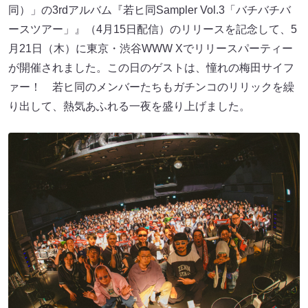
同）」の3rdアルバム『若ヒ同Sampler Vol.3「バチバチバ
ースツアー」』（4月15日配信）のリリースを記念して、5
月21日（木）に東京・渋谷WWW Xでリリースパーティー
が開催されました。この日のゲストは、憧れの梅田サイフ
ァー！ 若ヒ同のメンバーたちもガチンコのリリックを繰
り出して、熱気あふれる一夜を盛り上げました。