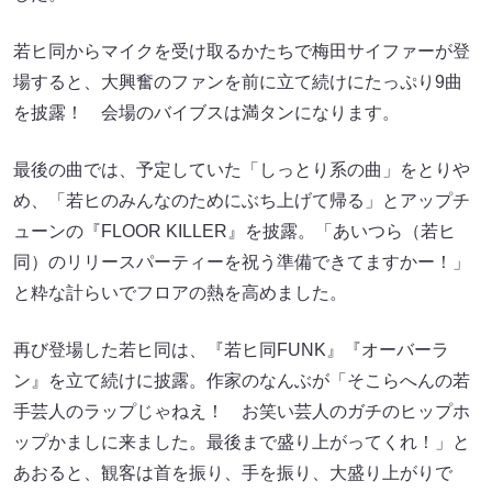
若ヒ同からマイクを受け取るかたちで梅田サイファーが登
場すると、大興奮のファンを前に立て続けにたっぷり9曲
を披露！ 会場のバイブスは満タンになります。
最後の曲では、予定していた「しっとり系の曲」をとりや
め、「若ヒのみんなのためにぶち上げて帰る」とアップチ
ューンの『FLOOR KILLER』を披露。「あいつら（若ヒ
同）のリリースパーティーを祝う準備できてますかー！」
と粋な計らいでフロアの熱を高めました。
再び登場した若ヒ同は、『若ヒ同FUNK』『オーバーラ
ン』を立て続けに披露。作家のなんぶが「そこらへんの若
手芸人のラップじゃねえ！ お笑い芸人のガチのヒップホ
ップかましに来ました。最後まで盛り上がってくれ！」と
あおると、観客は首を振り、手を振り、大盛り上がりで