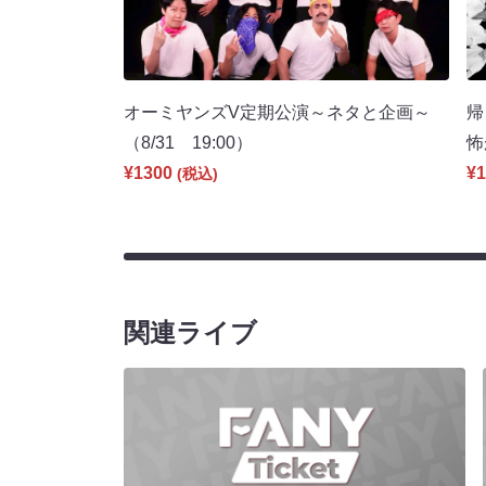
オーミヤンズV定期公演～ネタと企画～
帰
（8/31 19:00）
怖
¥1300
¥1
(税込)
関連ライブ