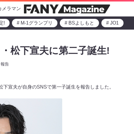
カメラマン
定!
# M-1グランプリ
# BSよしもと
# JO1
・松下宣夫に第二子誕生!
報告
・松下宣夫が自身のSNSで第一子誕生を報告しました。