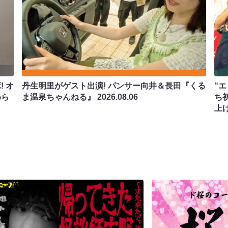
 オ
丹生明里がゲスト出演! パンサー向井＆長田『くる
“エ
わら
ま温泉ちゃんねる』
2026.08.06
ち
上