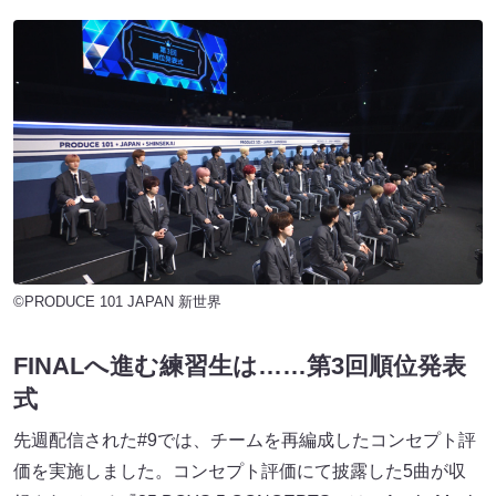
©PRODUCE 101 JAPAN 新世界
FINALへ進む練習生は……第3回順位発表
式
先週配信された#9では、チームを再編成したコンセプト評
価を実施しました。コンセプト評価にて披露した5曲が収