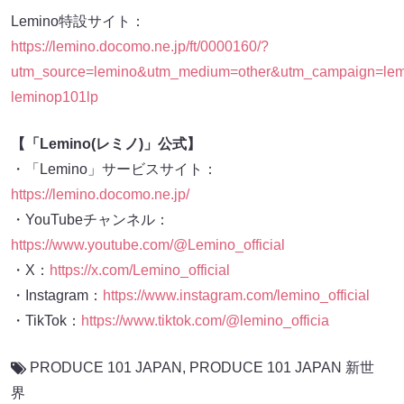
Lemino特設サイト：
https://lemino.docomo.ne.jp/ft/0000160/?
utm_source=lemino&utm_medium=other&utm_campaign=lem
leminop101lp
【「Lemino(レミノ)」公式】
・「Lemino」サービスサイト：
https://lemino.docomo.ne.jp/
・YouTubeチャンネル：
https://www.youtube.com/@Lemino_official
・X：
https://x.com/Lemino_official
・Instagram：
https://www.instagram.com/lemino_official
・TikTok：
https://www.tiktok.com/@lemino_officia
PRODUCE 101 JAPAN
,
PRODUCE 101 JAPAN 新世
界