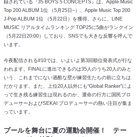
録されている『35 BOYS 5 CONCEPTS』は、Apple Music
Top 200 ALBUM 1位 （5月25日~）、Apple Music Top 200
J-Pop ALBUM 1位 （5月22日）を獲得。さらに、LINE
MUSIC リアルタイムランキング TOP25に5曲がランクイン
（5月22日20:00）しており、SNSでも大きな反響を呼んで
います。
今夜配信される#10では、いよいよ第3回順位発表式が行な
われます。FINALに進出できるのは35人のうち20人のみと
いう、これまでにない過酷な壁が練習生たちの前に立ちは
だかります。また、上位20人以外にも“Global Ranker”によ
って生き残る練習生は現れるのか、運命の行方に国民プロ
デューサーおよびSEKAI プロデューサーの熱い注目が集ま
っています。
プールを舞台に夏の運動会開催！ テー