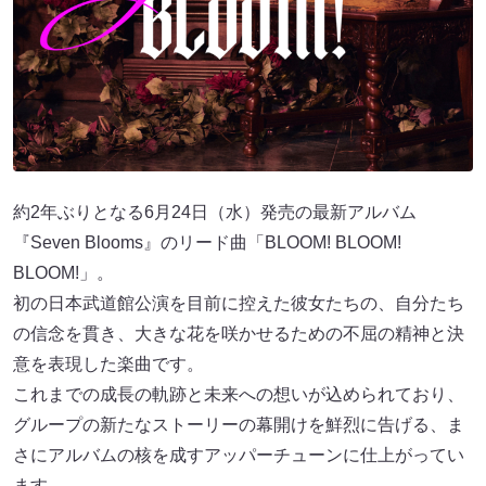
約2年ぶりとなる6月24日（水）発売の最新アルバム
『Seven Blooms』のリード曲「BLOOM! BLOOM!
BLOOM!」。
初の日本武道館公演を目前に控えた彼女たちの、自分たち
の信念を貫き、大きな花を咲かせるための不屈の精神と決
意を表現した楽曲です。
これまでの成長の軌跡と未来への想いが込められており、
グループの新たなストーリーの幕開けを鮮烈に告げる、ま
さにアルバムの核を成すアッパーチューンに仕上がってい
ます。