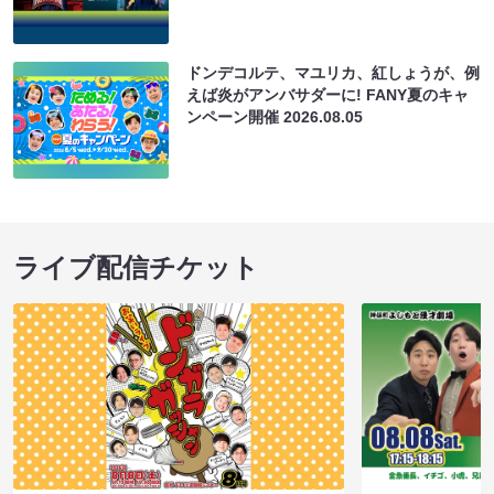
ドンデコルテ、マユリカ、紅しょうが、例
えば炎がアンバサダーに! FANY夏のキャ
ンペーン開催
2026.08.05
ライブ配信チケット