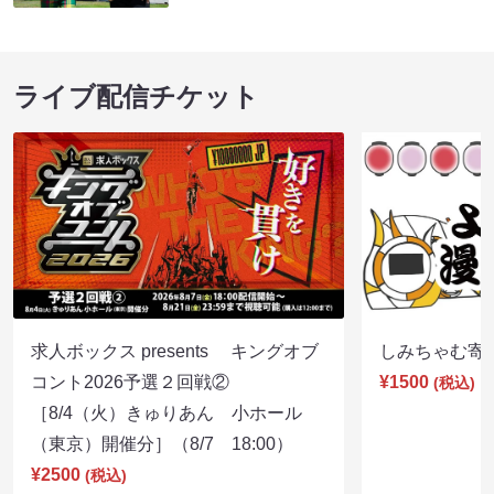
ライブ配信チケット
求人ボックス presents キングオブ
しみちゃむ寄席（
コント2026予選２回戦②
¥1500
(税込)
［8/4（火）きゅりあん 小ホール
（東京）開催分］（8/7 18:00）
¥2500
(税込)