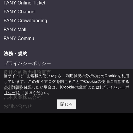
FANY Online Ticket
FANY Channel
FANY Crowdfunding
FANY Mall
FANY Commu
法務・規約
プライバシーポリシー
反社会的勢力排除宣言
当サイトは、お客様の使いやすさ、利用状況の分析のためCookieを利用
しています。このダイアログを閉じることでCookieの使用に同意する
か、詳細を確認したい場合は、
[Cookieの設定]
または
[プライバシーポ
会社情報
リシー]
をご参照ください。
吉本興業株式会社
閉じる
お問い合わせ
その他
よしもとニュースセンターアーカイブ