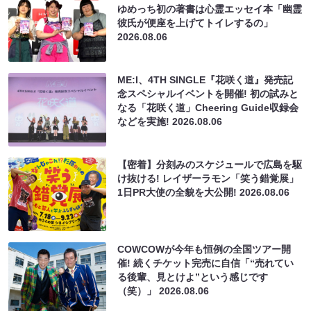
ゆめっち初の著書は心霊エッセイ本「幽霊
彼氏が便座を上げてトイレするの」
2026.08.06
ME:I、4TH SINGLE『花咲く道』発売記
念スペシャルイベントを開催! 初の試みと
なる「花咲く道」Cheering Guide収録会
などを実施!
2026.08.06
【密着】分刻みのスケジュールで広島を駆
け抜ける! レイザーラモン「笑う錯覚展」
1日PR大使の全貌を大公開!
2026.08.06
COWCOWが今年も恒例の全国ツアー開
催! 続くチケット完売に自信「“売れてい
る後輩、見とけよ”という感じです
（笑）」
2026.08.06