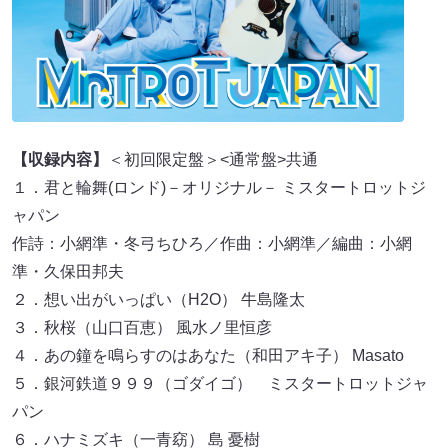
【収録内容】
＜初回限定盤＞<通常盤>共通
１．君と輪舞(ロンド)－オリジナル－ ミスタートロットジ
ャパン
作詩：小網準・冬弓ちひろ／作曲：小網準／編曲：小網
準・久保田邦夫
２．想い出がいっぱい（H2O） 牛島隆太
３．秋桜（山口百恵） 風水ノ里恒彦
４．あの鐘を鳴らすのはあなた（和田アキ子） Masato
５．銀河鉄道９９９（ゴダイゴ） ミスタートロットジャ
パン
６．ハナミズキ（一青窈） 島 憂樹