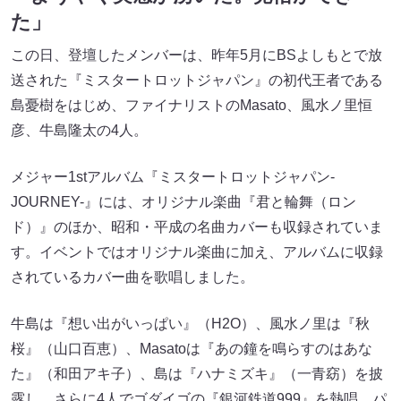
た」
この日、登壇したメンバーは、昨年5月にBSよしもとで放
送された『ミスタートロットジャパン』の初代王者である
島憂樹をはじめ、ファイナリストのMasato、風水ノ里恒
彦、牛島隆太の4人。
メジャー1stアルバム『ミスタートロットジャパン-
JOURNEY-』には、オリジナル楽曲『君と輪舞（ロン
ド）』のほか、昭和・平成の名曲カバーも収録されていま
す。イベントではオリジナル楽曲に加え、アルバムに収録
されているカバー曲を歌唱しました。
牛島は『想い出がいっぱい』（H2O）、風水ノ里は『秋
桜』（山口百恵）、Masatoは『あの鐘を鳴らすのはあな
た』（和田アキ子）、島は『ハナミズキ』（一青窈）を披
露し、さらに4人でゴダイゴの『銀河鉄道999』を熱唱。パ