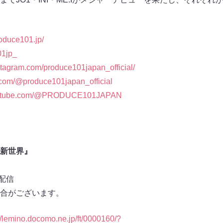
roduce101.jp/
01jp_
stagram.com/produce101japan_official/
k.com/@produce101japan_official
youtube.com/@PRODUCE101JAPAN
N 新世界』
0配信
合がございます。
//lemino.docomo.ne.jp/ft/0000160/?