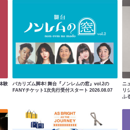
体験
バカリズム脚本! 舞台『ノンレムの窓』vol.2の
ニ
FANYチケット1次先行受付スタート
2026.08.07
リ
ふ