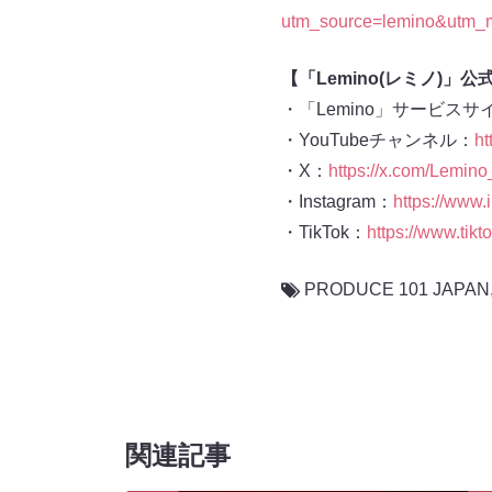
utm_source=lemino&utm_
【「Lemino(レミノ)」公
・「Lemino」サービスサ
・YouTubeチャンネル：
ht
・X：
https://x.com/Lemino_
・Instagram：
https://www.
・TikTok：
https://www.tik
PRODUCE 101 JAPAN
関連記事