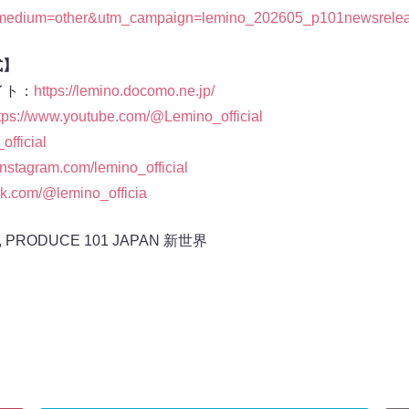
medium=other&utm_campaign=lemino_202605_p101newsrelea
式】
イト：
https://lemino.docomo.ne.jp/
tps://www.youtube.com/@Lemino_official
official
instagram.com/lemino_official
tok.com/@lemino_officia
,
PRODUCE 101 JAPAN 新世界