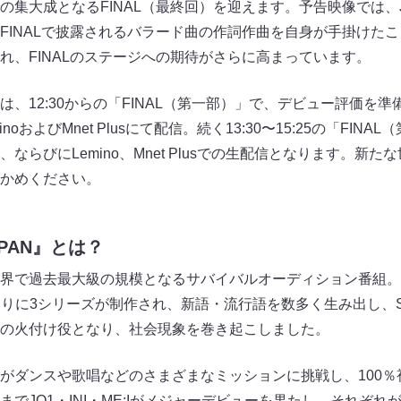
の集大成となるFINAL（最終回）を迎えます。予告映像では、
FINALで披露されるバラード曲の作詞作曲を自身が手掛けた
れ、FINALのステージへの期待がさらに高まっています。
土）は、12:30からの「FINAL（第一部）」で、デビュー評価
oおよびMnet Plusにて配信。続く13:30〜15:25の「FIN
ならびにLemino、Mnet Plusでの生配信となります。新
かめください。
JAPAN』とは？
界で過去最大級の規模となるサバイバルオーディション番組。
を皮切りに3シリーズが制作され、新語・流行語を数多く生み出し、
の火付け役となり、社会現象を巻き起こしました。
がダンスや歌唱などのさまざまなミッションに挑戦し、100％
でJO1・INI・ME:Iがメジャーデビューを果たし、それぞ