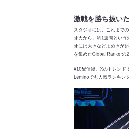
激戦を勝ち抜いた2
スタジオには、これまでの
オカから、約1週間という
オには大きなどよめきが起
を集めたGlobal Ran
#10配信後、Xのトレン
Leminoでも人気ランキ