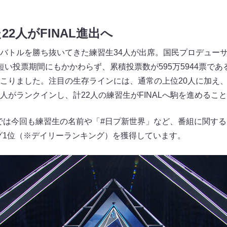
2人がFINAL進出へ
バトルを勝ち抜いてきた練習生34人が出席。国民プロデュー
短い投票期間にもかかわらず、累積投票数が595万5944票で
こりました。注目の生存ラインには、通常の上位20人に加え
kerの2人がランクインし、計22人の練習生がFINALへ駒を進める
ドでは今回も練習生の名前や「#日プ新世界」など、番組に関す
ング1位（※デイリーランキング）を獲得しています。