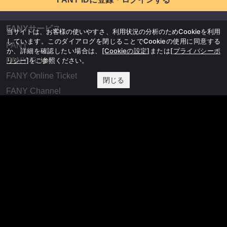
FANYサービス
当サイトは、お客様の使いやすさ、利用状況の分析のためCookieを利用
しています。このダイアログを閉じることでCookieの使用に同意する
FANY
か、詳細を確認したい場合は、
[Cookieの設定]
または
[プライバシーポ
リシー]
をご参照ください。
FANY Ticket
FANY Online Ticket
閉じる
FANY Channel
FANY Crowdfunding
FANY Mall
FANY Commu
法務・規約
プライバシーポリシー
反社会的勢力排除宣言
会社情報