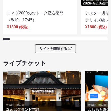
ヨネダ2000のおトーク座右衛門
シスター 井坂
（8/10 17:45）
テリィズ編～（8
¥1300
¥1800
(税込)
(税込)
サイトを閲覧する
ライブチケット