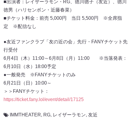
■出演者：レイザーラモン・RG、徳川徳子（友近）、徳川
徳男（ハリセンボン・近藤春菜）
■チケット料金：前売 5,000円 当日 5,500円 ※全席指
定 ※配信なし
●友近ファンクラブ「友の近の会」先行・FANYチケット先
行受付
6月4日（木）11:00～6月8日（月）11:00 ※当落発表：
6月10日（水）18:00予定
●一般発売 ※FANYチケットのみ
6月21日（日）10:00～
＞＞FANYチケット：
https://ticket.fany.lol/event/detail/17125
IMMTHEATER
,
RG
,
レイザーラモン
,
友近