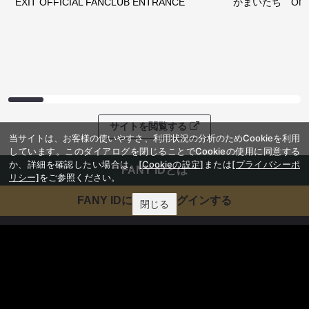
EXIT OFFICIAL FANCLUB ENTRANCE
かまいたち OMA
サイトを閲覧する
当サイトは、お客様の使いやすさ、利用状況の分析のためCookieを利用
しています。このダイアログを閉じることでCookieの使用に同意する
か、詳細を確認したい場合は、
[Cookieの設定]
または
[プライバシーポ
FANY IDとは
リシー]
をご参照ください。
FANY IDに登録・ログインする
閉じる
FANYサービス
FANY
FANY Ticket
FANY Online Ticket