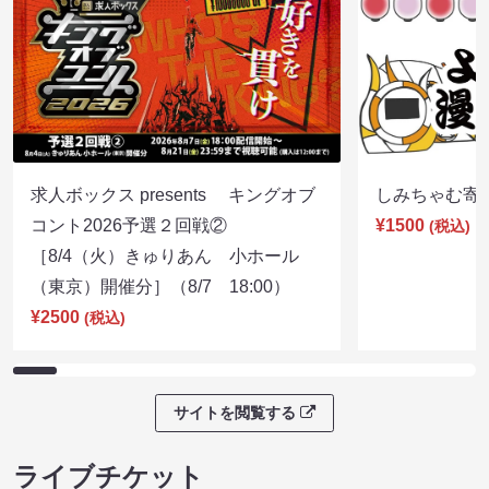
求人ボックス presents キングオブ
しみちゃむ寄席（
コント2026予選２回戦②
¥1500
(税込)
［8/4（火）きゅりあん 小ホール
（東京）開催分］（8/7 18:00）
¥2500
(税込)
サイトを閲覧する
ライブチケット