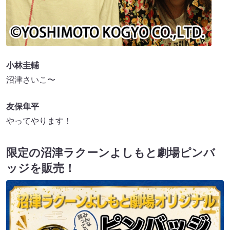
小林圭輔
沼津さいこ〜
友保隼平
やってやります！
限定の沼津ラクーンよしもと劇場ピンバ
ッジを販売！