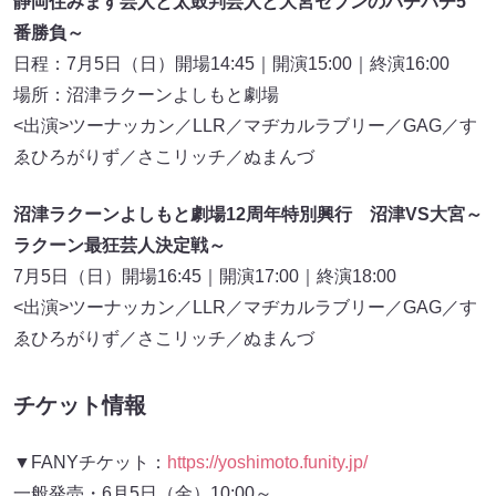
静岡住みます芸人と太鼓判芸人と大宮セブンのバチバチ5
番勝負～
日程：7月5日（日）開場14:45｜開演15:00｜終演16:00
場所：沼津ラクーンよしもと劇場
<出演>ツーナッカン／LLR／マヂカルラブリー／GAG／す
ゑひろがりず／さこリッチ／ぬまんづ
沼津ラクーンよしもと劇場12周年特別興行 沼津VS大宮～
ラクーン最狂芸人決定戦～
7月5日（日）開場16:45｜開演17:00｜終演18:00
<出演>ツーナッカン／LLR／マヂカルラブリー／GAG／す
ゑひろがりず／さこリッチ／ぬまんづ
チケット情報
▼FANYチケット：
https://yoshimoto.funity.jp/
一般発売・6月5日（金）10:00～