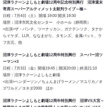
沼津ラクーンよしもと劇場12周年記念特別興行 沼津週末
寄席スーパーアルティメット太鼓判ライブ～極～
日程：7月4日（土） 開場 19:00 開演 19:30
場所：沼津市民文化センター 小ホール（静岡県）
<出演>ザ・パンチ、ツーナッカン、ガクテンソク、タナか
らイケダ、LLR、ななまがり、タモンズ、金属バット、ラ
フ次元、他
沼津ラクーンよしもと劇場12周年特別興行 スーパー沼ツ
ーマン×3
日程：7月3日（金）開場19:45｜開演20:00｜終演21:10
場所：沼津ラクーンよしもと劇場
<出演>ヘンダーソン／ちょんまげラーメン／マユリカ／オ
ズワルド／ヨネダ2000 ほか
沼津ラクーンよしもと劇場12周年特別興行 沼津VS大宮～