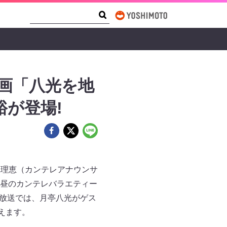
Search Form
Search
画「八光を地
裕が登場!
真理恵（カンテレアナウンサ
昼のカンテレバラエティー
）の放送では、月亭八光がゲス
えます。