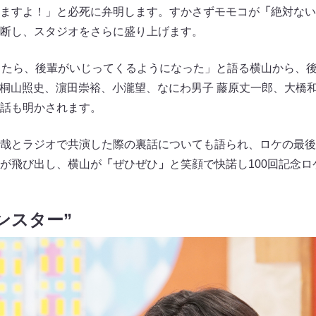
ますよ！」と必死に弁明します。すかさずモモコが
「
絶対ない
断し、スタジオをさらに盛り上げます。
きたら、後輩がいじってくるようになった」と語る横山から、
. 桐山照史、濵田崇裕、小瀧望、なにわ男子 藤原丈一郎、大橋和也、
話も明かされます。
哉とラジオで共演した際の裏話についても語られ、ロケの最後
が飛び出し、横山が
「
ぜひぜひ
」
と笑顔で快諾し100回記念
ンスター”