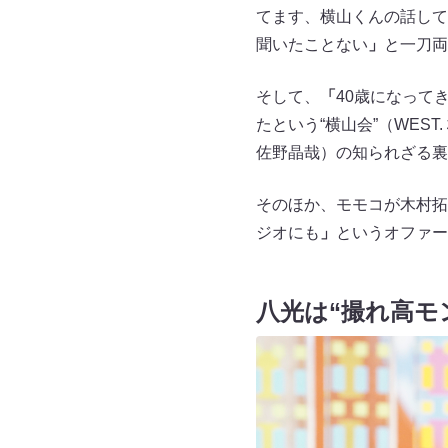
てます、横山くんの話して
聞いたことない
」
と一刀両
そして、
「
40歳になって
たという“横山会”（WEST
佐野晶哉）の知られざる裏
そのほか、モモコが木村拓
ジオにも
」
というオファー
八光は“撮れ高モ