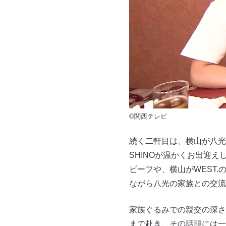
©関西テレビ
続く二軒目は、横山が八光
SHINOが温かくお出迎え
ビーフや、横山がWEST.のフ
ながら八光の家族との交流
家族ぐるみでの親交の深さ
まで赴き、その話題には一