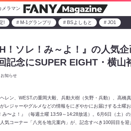
カメラマン
定!
# M-1グランプリ
# BSよしもと
# JO1
H！ソレ！み～よ！』の人気企
回記念にSUPER EIGHT・横山
お知らせ
ヘレン、WEST.の重岡大毅、兵動大樹（矢野・兵動）、高橋
がレジャーやグルメなどの情報をにぎやかにお届けする土曜お
み〜よ！』（毎週土曜 13:59～14:28放送）。6月6日（土
人気コーナー「八光を地元案内」が、記念すべき100回目を迎