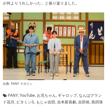
が何よりうれしかった」と振り返りました。
出典:
FANY マガジン
FANY
,
YouTube
,
お兄ちゃん
,
ギャロップ
,
なんばグラン
ド花月
,
ビタミンS
,
もじゃ吉田
,
吉本新喜劇
,
吉田裕
,
島田珠