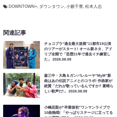
DOWNTOWN+
,
ダウンタウン
,
小籔千豊
,
松本人志
関連記事
チョコプラ“過去最大規模”11都市19公演
のツアーがスタート! オール新ネタ、アド
リブ全開で「芸歴21年で過去イチ練習し
た」
2026.08.09
森三中・大島＆ガンバレルーヤ“MyM”新
曲はあの伝説アニメとのコラボ! 作曲家が
絶賛「だれが歌っているんですか? 素晴ら
しい歌声だ!」
2026.08.08
小嶋花梨が“卒業後初”ワンマンライブで
10曲熱唱! 「やっぱりステージに立ってる