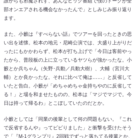
誰からも邪魔されず、あんなビッグ番組で僕のトークが全
部オンエアされる機会なかったんで」としみじみ振り返り
ます。
また、小籔は『すべらない話』でツアーを回ったときの思
い出を述懐。松本の地元・尼崎公演では、大盛り上がりだ
ったにもかかわらず、松本が打ち上げで「今日は客前やっ
たから、普段板の上に立っているヤツらが強かったな。小
籔とか兵ちゃん（矢野･兵動／兵動大樹）、大輔（宮川大
輔）とか良かったな。それに比べて俺は……」と反省して
いたと告白。小籔が「めちゃめちゃ金持ちやのに反省して
る！」と場を和ませたものの、松本は「マジでマジで。今
日は持って帰るわ」とこぼしていたのだとか。
小籔としては「同業の後輩として何の問題もない。『これ
で反省するんや』ってビビりました」と衝撃を受けたそう
で「『M-1グランプリ』2回戦でずっと落ちてる後輩とか、