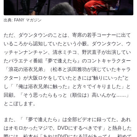
出典:
FANY マガジン
ただ、ダウンタウンのことは、寄席の若手コーナーに出て
いるころから認知していたという小籔。ダウンタウン、ウ
ッチャンナンチャン、清水ミチコ、野沢直子が出演してい
たバラエティ番組『夢で逢えたら』のコントキャラクター
「浪花の浴衣兄弟」（松本と浜田雅功が演じていたキャラ
クター）が大阪ロケをしていたときには“触りにいった”と
し「『俺は浴衣兄弟に触った』と方々でイキりました」と
回顧。「そう思ったらもっと（順位は）高いんかな……」
とこぼします。
また、「『夢で逢えたら』は全部ビデオに録ってた。あれ
はオモロかったマジで。DVDにするべきです」と熱弁した
際には、松本が「あれはDVDになる話があってん。初めて