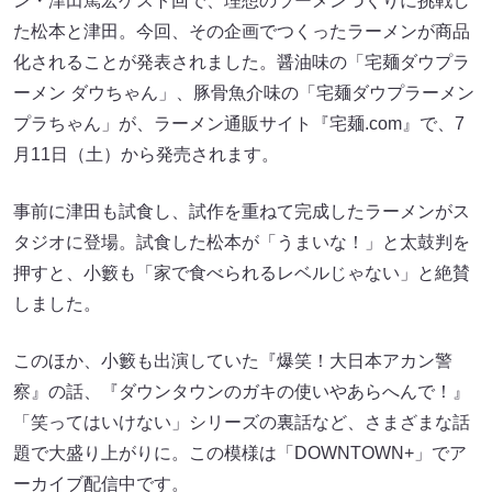
ン・津田篤宏ゲスト回で、理想のラーメンづくりに挑戦し
た松本と津田。今回、その企画でつくったラーメンが商品
化されることが発表されました。醤油味の「宅麺ダウプラ
ーメン ダウちゃん」、豚骨魚介味の「宅麺ダウプラーメン
プラちゃん」が、ラーメン通販サイト『宅麺.com』で、7
月11日（土）から発売されます。
事前に津田も試食し、試作を重ねて完成したラーメンがス
タジオに登場。試食した松本が「うまいな！」と太鼓判を
押すと、小籔も「家で食べられるレベルじゃない」と絶賛
しました。
このほか、小籔も出演していた『爆笑！大日本アカン警
察』の話、『ダウンタウンのガキの使いやあらへんで！』
「笑ってはいけない」シリーズの裏話など、さまざまな話
題で大盛り上がりに。この模様は「DOWNTOWN+」でア
ーカイブ配信中です。