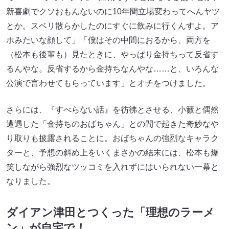
新喜劇でクソおもんないのに10年間立場変わってへんヤツ
とか。スベリ散らかしたのにすぐに飲みに行くんすよ。ア
ホみたいな顔して」「僕はその中間におるから、両方を
（松本も後輩も）見たときに、やっぱり金持ちって反省す
るんやな。反省するから金持ちなんやな……と、いろんな
公演で言わせてもらっています」とオチをつけました。
さらには、『すべらない話』を彷彿とさせる、小籔と偶然
遭遇した「金持ちのおばちゃん」との間で起きた奇妙なや
り取りも披露されることに。おばちゃんの強烈なキャラク
ターと、予想の斜め上をいくまさかの結末には、松本も爆
笑しながら強烈なツッコミを入れずにはいられない一幕と
なりました。
ダイアン津田とつくった「理想のラーメ
ン」が自宅で！