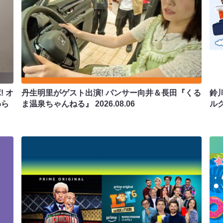
 オ
丹生明里がゲスト出演! パンサー向井＆長田『くる
鈴
わら
ま温泉ちゃんねる』
2026.08.06
ル