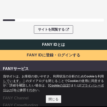
サイトを閲覧する
FANY IDとは
FANY IDに登録・ログインする
FANYサービス
当サイトは、お客様の使いやすさ、利用状況の分析のためCookieを利用
FANY
しています。このダイアログを閉じることでCookieの使用に同意する
FANY Ticket
か、詳細を確認したい場合は、
[Cookieの設定]
または
[プライバシーポ
リシー]
をご参照ください。
FANY Online Ticket
FANY Channel
閉じる
FANY Crowdfunding