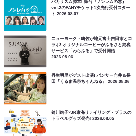
バカリズム脚本! 舞台『ノンレムの窓』
vol.2のFANYチケット1次先行受付スター
ト
2026.08.07
ニューヨーク・嶋佐が地元富士吉田市とコ
ラボ! オリジナルコーヒーがふるさと納税
サービス「わらふる」で受付開始
2026.08.06
丹生明里がゲスト出演! パンサー向井＆長
田『くるま温泉ちゃんねる』
2026.08.06
鈴川絢子×JR東海リテイリング・プラスの
トラベルグッズ発売!
2026.08.05