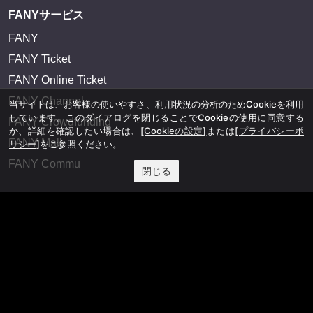
FANYサービス
FANY
FANY Ticket
FANY Online Ticket
FANY Channel
当サイトは、お客様の使いやすさ、利用状況の分析のためCookieを利用
しています。このダイアログを閉じることでCookieの使用に同意する
FANY Crowdfunding
か、詳細を確認したい場合は、
[Cookieの設定]
または
[プライバシーポ
FANY Mall
リシー]
をご参照ください。
FANY Commu
閉じる
法務・規約
プライバシーポリシー
反社会的勢力排除宣言
会社情報
吉本興業株式会社