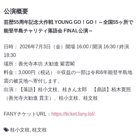
公演概要
芸歴55周年記念大作戦 YOUNG GO！GO！～全国55ヶ所で
能登半島チャリティ落語会 FINAL公演～
日時： 2026年7月3日（金）開場 16:00 / 開演 16:30 / 終演
18:30
場所：善光寺本坊 大勧進 紫雲閣
料金：3,000円（税込） ※収益の一部は令和6年能登半島地
震の被災地へ寄付します。
出演：【落語】桂小文枝、桂きん太郎 【鼎談】栢木寛照
（善光寺大勧進 貫主）、桂小文枝、桂文枝
FANYチケットURL：
https://ticket.fany.lol/
桂小文枝
,
桂文枝