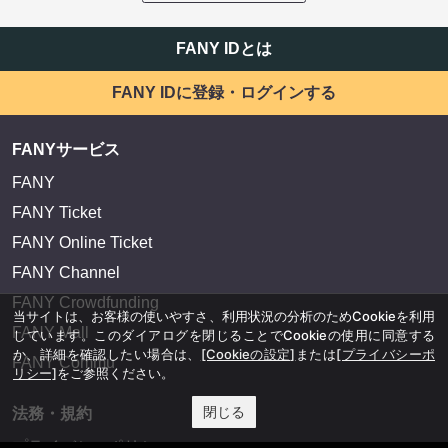
FANY IDとは
FANY IDに登録・ログインする
FANYサービス
FANY
FANY Ticket
FANY Online Ticket
FANY Channel
FANY Crowdfunding
当サイトは、お客様の使いやすさ、利用状況の分析のためCookieを利用
FANY Mall
しています。このダイアログを閉じることでCookieの使用に同意する
か、詳細を確認したい場合は、
[Cookieの設定]
または
[プライバシーポ
FANY Commu
リシー]
をご参照ください。
閉じる
法務・規約
プライバシーポリシー