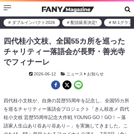
Menu
# ダブルインパクト2026
# 配信延長決定!
# M-1グラ
四代桂小文枝、全国55カ所を巡った
チャリティー落語会が長野・善光寺
でフィナーレ
2026-06-12
ニュース
お知らせ
四代桂小文枝が、自身の芸歴55周年を記念し、全国55カ所
を巡るチャリティー落語会プロジェクト「きん枝改メ 四代
桂小文枝 芸歴55周年記念大作戦 YOUNG GO！GO！～落
語家人生山あり谷あり谷あり～」を実施してきました。こ