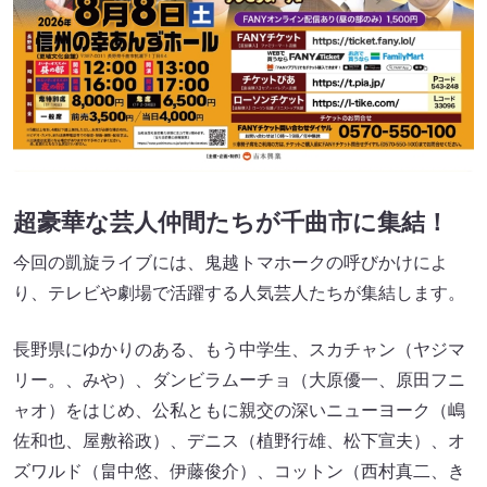
超豪華な芸人仲間たちが千曲市に集結！
今回の凱旋ライブには、鬼越トマホークの呼びかけによ
り、テレビや劇場で活躍する人気芸人たちが集結します。
長野県にゆかりのある、もう中学生、スカチャン（ヤジマ
リー。、みや）、ダンビラムーチョ（大原優一、原田フニ
ャオ）をはじめ、公私ともに親交の深いニューヨーク（嶋
佐和也、屋敷裕政）、デニス（植野行雄、松下宣夫）、オ
ズワルド（畠中悠、伊藤俊介）、コットン（西村真二、き