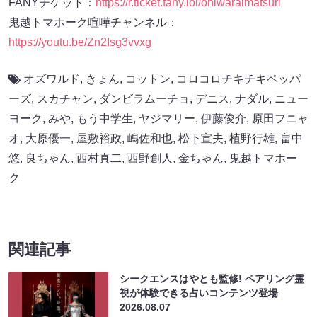
FANYチケット：
https://r.ticket.fany.lol/oniwaraimatsuri
鬼越トマホーク喧嘩チャンネル：
https://youtu.be/Zn2Isg3vvxg
オズワルド
,
きょん
,
コットン
,
コロコロチキチキペッパ
ーズ
,
スカチャン
,
ダンビラムーチョ
,
デニス
,
ナダル
,
ニュー
ヨーク
,
みや
,
もう中学生
,
ヤジマリー
,
伊藤俊介
,
原田フニャ
オ
,
大原優一
,
屋敷裕政
,
嶋佐和也
,
松下宣夫
,
植野行雄
,
畠中
悠
,
良ちゃん
,
西村真二
,
西野創人
,
金ちゃん
,
鬼越トマホー
ク
関連記事
シークエンスはやとも監修! ペアリング霊
視が体験できる占いコンテンツ登場
2026.08.07