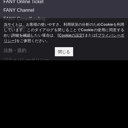
FANY Online Ticket
FANY Channel
FANY Crowdfunding
当サイトは、お客様の使いやすさ、利用状況の分析のためCookieを利用
FANY Mall
しています。このダイアログを閉じることでCookieの使用に同意する
か、詳細を確認したい場合は、
[Cookieの設定]
または
[プライバシーポ
FANY Commu
リシー]
をご参照ください。
法務・規約
閉じる
プライバシーポリシー
反社会的勢力排除宣言
会社情報
吉本興業株式会社
お問い合わせ
その他
よしもとニュースセンターアーカイブ