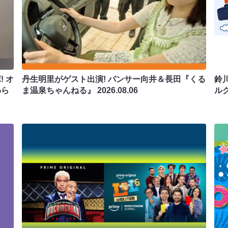
 オ
丹生明里がゲスト出演! パンサー向井＆長田『くる
鈴
わら
ま温泉ちゃんねる』
2026.08.06
ル