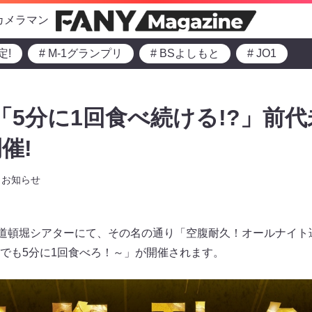
カメラマン
定!
# M-1グランプリ
# BSよしもと
# JO1
「5分に1回食べ続ける!?」前代
催!
お知らせ
と道頓堀シアターにて、その名の通り「空腹耐久！オールナイト
でも5分に1回食べろ！～」が開催されます。