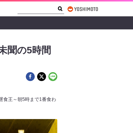
Search Form
Search
未聞の5時間
遅食王～朝5時まで1番食わ