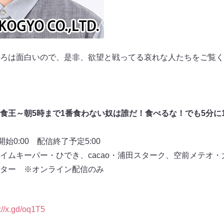
ろは面白いので、是非、欲望と戦ってる哀れな人たちをご覧く
食王～朝5時まで1番食わない奴は誰だ！食べるな！でも5分に
始0:00 配信終了予定5:00
イムキーパー・ひでき、cacao・浦田スターク、空前メテオ
ター ※オンライン配信のみ
://x.gd/oq1T5