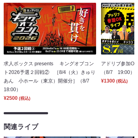
求人ボックス presents キングオブコン
アドリブ参加O
ト2026予選２回戦② ［8/4（火）きゅり
（8/7 19:00）
あん 小ホール（東京）開催分］（8/7
¥1300
(税込)
18:00）
¥2500
(税込)
関連ライブ