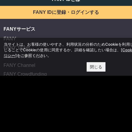
FANY IDに登録・ログインする
FANYサービス
FANY
当サイトは、お客様の使いやすさ、利用状況の分析のためCookieを利
FANY Ticket
じることでCookieの使用に同意するか、詳細を確認したい場合は、
[Coo
リシー]
をご参照ください。
FANY Online Ticket
FANY Channel
閉じる
FANY Crowdfunding
FANY Mall
FANY Commu
法務・規約
プライバシーポリシー
反社会的勢力排除宣言