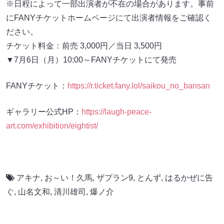
※日程によって一部出演者が不在の場合があります。事前
にFANYチケットホームページにて出演者情報をご確認く
ださい。
チケット料金：前売 3,000円／当日 3,500円
▼7月6日（月）10:00～FANYチケットにて発売
FANYチケット：
https://r.ticket.fany.lol/saikou_no_bansan
ギャラリー公式HP：
https://laugh-peace-
art.com/exhibition/eightist/
アキナ
,
お～い！久馬
,
ザプラン9
,
とんず
,
はるかぜに告
ぐ
,
山名文和
,
清川雄司
,
爆ノ介