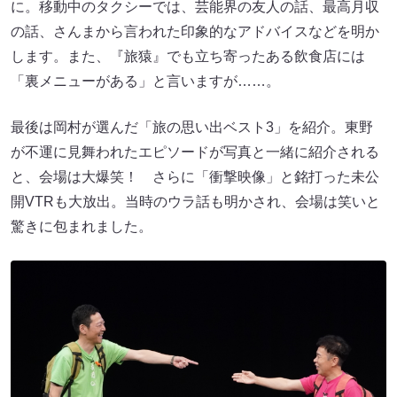
に。移動中のタクシーでは、芸能界の友人の話、最高月収
の話、さんまから言われた印象的なアドバイスなどを明か
します。また、『旅猿』でも立ち寄ったある飲食店には
「裏メニューがある」と言いますが……。
最後は岡村が選んだ「旅の思い出ベスト3」を紹介。東野
が不運に見舞われたエピソードが写真と一緒に紹介される
と、会場は大爆笑！ さらに「衝撃映像」と銘打った未公
開VTRも大放出。当時のウラ話も明かされ、会場は笑いと
驚きに包まれました。