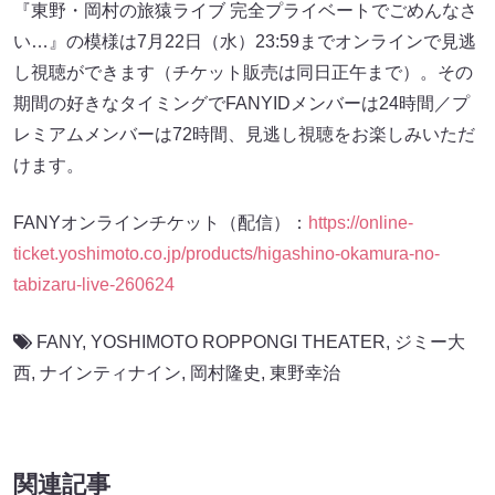
『東野・岡村の旅猿ライブ 完全プライベートでごめんなさ
い…』の模様は7月22日（水）23:59までオンラインで見逃
し視聴ができます（チケット販売は同日正午まで）。その
期間の好きなタイミングでFANYIDメンバーは24時間／プ
レミアムメンバーは72時間、見逃し視聴をお楽しみいただ
けます。
FANYオンラインチケット（配信）：
https://online-
ticket.yoshimoto.co.jp/products/higashino-okamura-no-
tabizaru-live-260624
FANY
,
YOSHIMOTO ROPPONGI THEATER
,
ジミー大
西
,
ナインティナイン
,
岡村隆史
,
東野幸治
関連記事