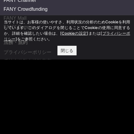
FANY Channel
FANY Crowdfunding
FANY Mall
当サイトは、お客様の使いやすさ、利用状況の分析のためCookieを利用
FANY Commu
しています。このダイアログを閉じることでCookieの使用に同意する
か、詳細を確認したい場合は、
[Cookieの設定]
または
[プライバシーポ
リシー]
をご参照ください。
法務・規約
閉じる
プライバシーポリシー
反社会的勢力排除宣言
会社情報
吉本興業株式会社
お問い合わせ
その他
よしもとニュースセンターアーカイブ