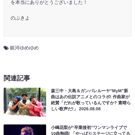
を本当にありがとうございました！
のぶきよ
銀河ゆめゆめ
関連記事
森三中・大島＆ガンバレルーヤ“MyM”新
曲はあの伝説アニメとのコラボ! 作曲家が
絶賛「だれが歌っているんですか? 素晴ら
しい歌声だ!」
2026.08.08
小嶋花梨が“卒業後初”ワンマンライブで
10曲熱唱! 「やっぱりステージに立ってる