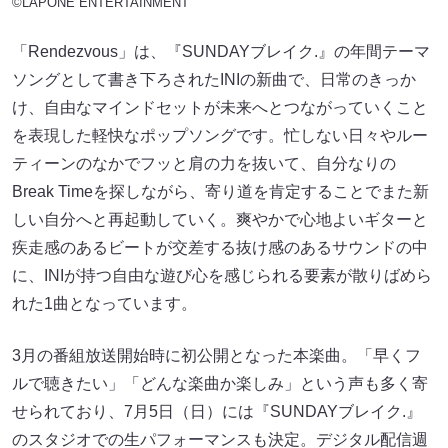
©LAPONE ENTERTAINMENT
「Rendezvous」は、『SUNDAYブレイク.』の年間テーマ
ソングとして書き下ろされたINIの新曲で、日常のきっか
け、自由なマインドセットが未来へとつながっていくこと
を表現した軽快なポップソングです。忙しない日々やルー
ティーンのなかでフッと肩の力を抜いて、自分なりの
Break Timeを探しながら、寄り道を肯定することでまた新
しい自分へと再起動していく。爽やかで心地よいギターと
疾走感のあるビートが交差する抜け感のあるサウンドの中
に、INIが持つ自由な遊び心を感じられる要素が散りばめら
れた1曲となっています。
3月の番組放送開始時に初公開となった本楽曲。「早くフ
ルで聴きたい」「どんな楽曲か楽しみ」という声も多く寄
せられており、7月5日（日）には『SUNDAYブレイク.』
のスタジオでの生パフォーマンスも決定。デジタル配信週