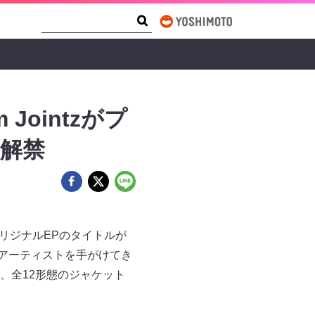
Search Form
Search
Jointzがプ
ー解禁
オリジナルEPのタイトルが
物アーティストを手がけてき
て、全12形態のジャケット