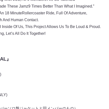
 Made These Jamz9 Times Better Than What I Imagined.”
An 18 MinuteRollercoaster Ride, Full Of Adventure,
th And Human Contact.
Inside Of Us, This Project Allows Us To Be Loud & Proud.
, Letʼs All Do It Together!
MAL』
)
LY)
バーソロ盤ジャケットと同メンバーのもの）