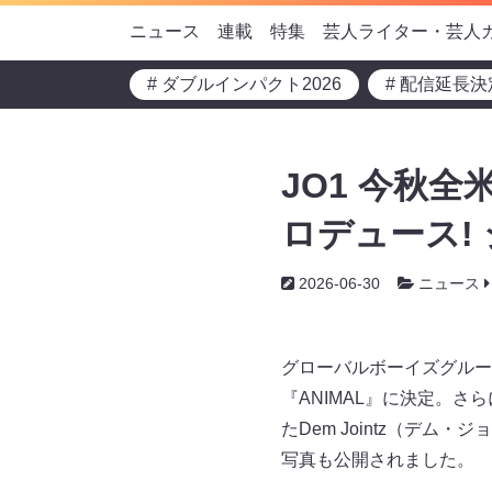
ニュース
連載
特集
芸人ライター・芸人
# ダブルインパクト2026
# 配信延長決
JO1 今秋全
ロデュース!
2026-06-30
ニュース
グローバルボーイズグルー
『ANIMAL』に決定。
たDem Jointz（デ
写真も公開されました。