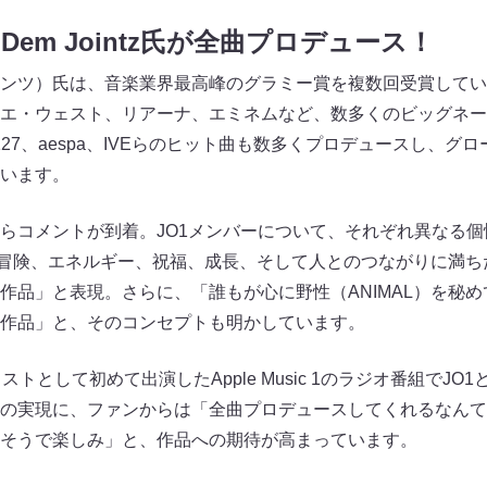
em Jointz氏が全曲プロデュース！
・ジョインツ）氏は、音楽業界最高峰のグラミー賞を複数回受賞し
エ・ウェスト、リアーナ、エミネムなど、数多くのビッグネー
 127、aespa、IVEらのヒット曲も数多くプロデュースし、グロ
います。
tz氏からコメントが到着。JO1メンバーについて、それぞれ異な
を「冒険、エネルギー、祝福、成長、そして人とのつながりに満ち
作品」と表現。さらに、「誰もが心に野性（ANIMAL）を秘
作品」と、そのコンセプトも明かしています。
として初めて出演したApple Music 1のラジオ番組でJO1とD
スの実現に、ファンからは「全曲プロデュースしてくれるなん
そうで楽しみ」と、作品への期待が高まっています。