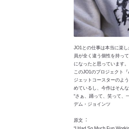
JO1との仕事は本当に楽
員が全く違う個性を持って
になったと思っています。
このJO1のプロジェクト『
ジェットコースターのよう
めているし、今作はそんな
“さぁ、踊って、笑って、
デム・ジョインツ
原⽂︓
“I Had So Much Fun Workin