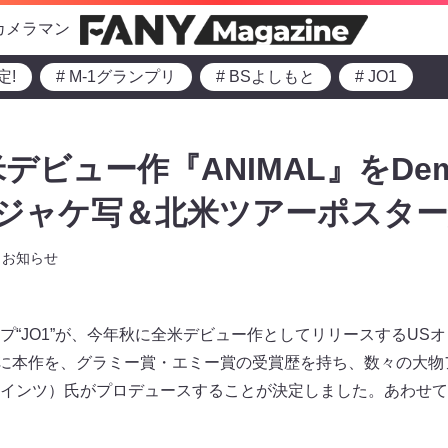
カメラマン
定!
# M-1グランプリ
# BSよしもと
# JO1
米デビュー作『ANIMAL』をDem 
 ジャケ写＆北米ツアーポスタ
お知らせ
プ“JO1”が、今年秋に全米デビュー作としてリリースするUS
さらに本作を、グラミー賞・エミー賞の受賞歴を持ち、数々の大
ム・ジョインツ）氏がプロデュースすることが決定しました。あわせ