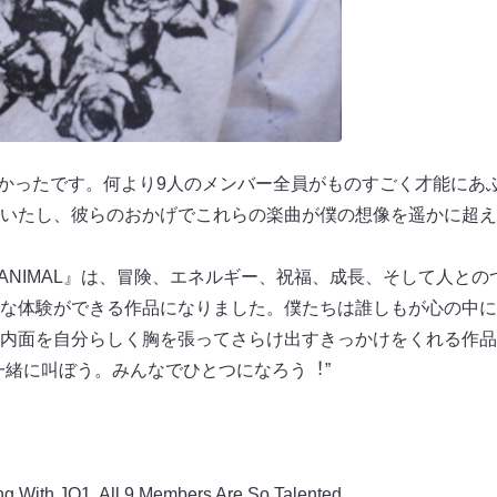
しかったです。何より9⼈のメンバー全員がものすごく才能にあ
いたし、彼らのおかげでこれらの楽曲が僕の想像を遥かに超えた
ANIMAL』は、冒険、エネルギー、祝福、成⻑、そして⼈との
な体験ができる作品になりました。僕たちは誰しもが⼼の中に『
内⾯を⾃分らしく胸を張ってさらけ出すきっかけをくれる作品
⼀緒に叫ぼう。みんなでひとつになろう︕”
g With JO1, All 9 Members Are So Talented