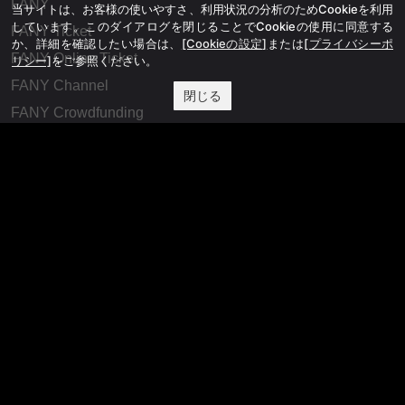
FANY
当サイトは、お客様の使いやすさ、利用状況の分析のためCookieを利用
しています。このダイアログを閉じることでCookieの使用に同意する
FANY Ticket
か、詳細を確認したい場合は、
[Cookieの設定]
または
[プライバシーポ
FANY Online Ticket
リシー]
をご参照ください。
FANY Channel
閉じる
FANY Crowdfunding
FANY Mall
FANY Commu
法務・規約
プライバシーポリシー
反社会的勢力排除宣言
会社情報
吉本興業株式会社
お問い合わせ