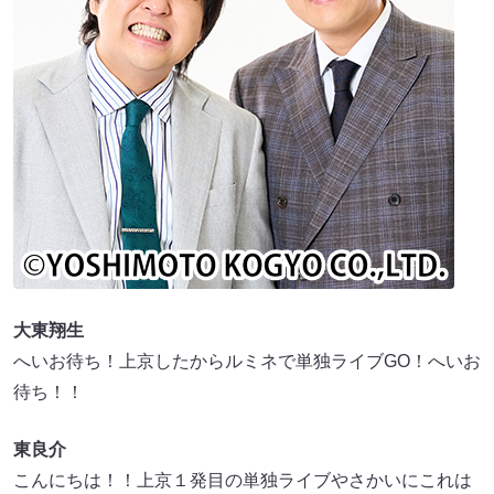
大東翔生
へいお待ち！上京したからルミネで単独ライブGO！へいお
待ち！！
東良介
こんにちは！！上京１発目の単独ライブやさかいにこれは