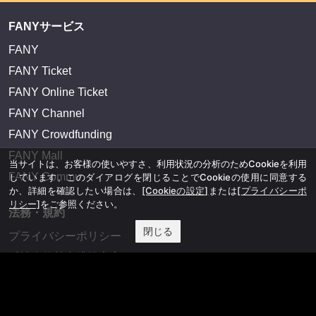
FANYサービス
FANY
FANY Ticket
FANY Online Ticket
FANY Channel
FANY Crowdfunding
FANY Mall
当サイトは、お客様の使いやすさ、利用状況の分析のためCookieを利用
FANY Commu
しています。このダイアログを閉じることでCookieの使用に同意する
か、詳細を確認したい場合は、
[Cookieの設定]
または
[プライバシーポ
リシー]
をご参照ください。
法務・規約
閉じる
プライバシーポリシー
反社会的勢力排除宣言
会社情報