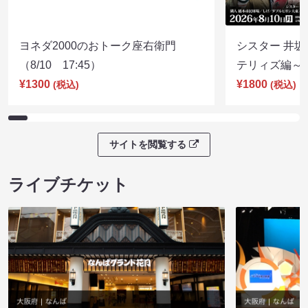
ヨネダ2000のおトーク座右衛門
シスター 井坂
（8/10 17:45）
テリィズ編～（8
¥1300
¥1800
(税込)
(税込)
サイトを閲覧する
ライブチケット