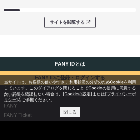
サイトを閲覧する
FANY IDとは
FANY IDに登録・ログインする
当サイトは、お客様の使いやすさ、利用状況の分析のためCookieを利用
しています。このダイアログを閉じることでCookieの使用に同意する
か、詳細を確認したい場合は、
[Cookieの設定]
または
[プライバシーポ
FANYサービス
リシー]
をご参照ください。
FANY
閉じる
FANY Ticket
FANY Online Ticket
FANY Channel