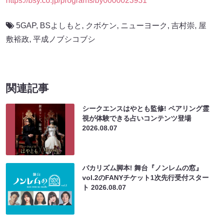
https://bsy.co.jp/programs/by0000023931
5GAP
,
BSよしもと
,
クボケン
,
ニューヨーク
,
吉村崇
,
屋
敷裕政
,
平成ノブシコブシ
関連記事
シークエンスはやとも監修! ペアリング霊
視が体験できる占いコンテンツ登場
2026.08.07
バカリズム脚本! 舞台『ノンレムの窓』
vol.2のFANYチケット1次先行受付スター
ト
2026.08.07