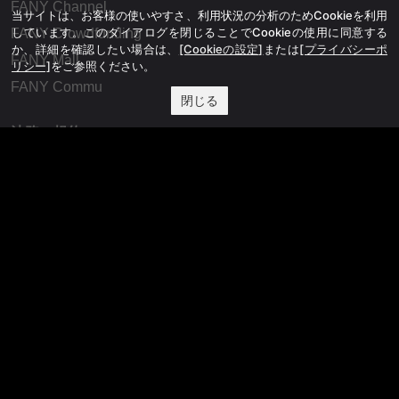
FANY Channel
当サイトは、お客様の使いやすさ、利用状況の分析のためCookieを利用
しています。このダイアログを閉じることでCookieの使用に同意する
FANY Crowdfunding
か、詳細を確認したい場合は、
[Cookieの設定]
または
[プライバシーポ
FANY Mall
リシー]
をご参照ください。
FANY Commu
閉じる
法務・規約
プライバシーポリシー
反社会的勢力排除宣言
会社情報
吉本興業株式会社
お問い合わせ
その他
よしもとニュースセンターアーカイブ