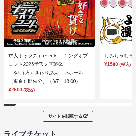
求人ボックス presents キングオブ
しみちゃむ寄席（
コント2026予選２回戦②
¥1500
(税込)
［8/4（火）きゅりあん 小ホール
（東京）開催分］（8/7 18:00）
¥2500
(税込)
サイトを閲覧する
ライブチケット