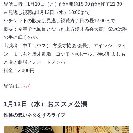
配信日時：1月10日（月）配信開始18:00 配信終了21:30
※見逃し視聴は1月12日（水）18:00まで
※チケットの販売は見逃し視聴終了日の昼12:00まで
概要：今年で七回目となった上方漫才協会大賞。栄冠は誰
の手に輝くのか。
出演者：中田カウス(上方漫才協会 会長)、アインシュタイ
ン、よしもと漫才劇場、ヨシモト∞ホール、神保町よしも
と漫才劇場ノミネートメンバー
料金：2,000円
配信は
こちら
1月12日（水）おススメ公演
性格の悪いネタをするライブ