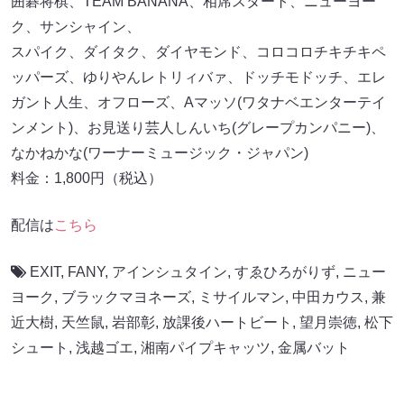
囲碁将棋、TEAM BANANA、相席スタート、ニューヨー
ク、サンシャイン、
スパイク、ダイタク、ダイヤモンド、コロコロチキチキペ
ッパーズ、ゆりやんレトリィバァ、ドッチモドッチ、エレ
ガント人生、オフローズ、Aマッソ(ワタナベエンターテイ
ンメント)、お見送り芸人しんいち(グレープカンパニー)、
なかねかな(ワーナーミュージック・ジャパン)
料金：1,800円（税込）
配信は
こちら
EXIT
,
FANY
,
アインシュタイン
,
すゑひろがりず
,
ニュー
ヨーク
,
ブラックマヨネーズ
,
ミサイルマン
,
中田カウス
,
兼
近大樹
,
天竺鼠
,
岩部彰
,
放課後ハートビート
,
望月崇徳
,
松下
シュート
,
浅越ゴエ
,
湘南パイプキャッツ
,
金属バット