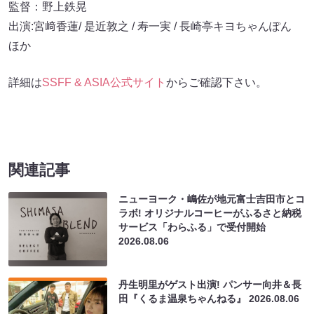
監督：野上鉄晃
出演:宮﨑香蓮/ 是近敦之 / 寿一実 / 長崎亭キヨちゃんぽん
ほか
詳細は
SSFF & ASIA公式サイト
からご確認下さい。
関連記事
ニューヨーク・嶋佐が地元富士吉田市とコ
ラボ! オリジナルコーヒーがふるさと納税
サービス「わらふる」で受付開始
2026.08.06
丹生明里がゲスト出演! パンサー向井＆長
田『くるま温泉ちゃんねる』
2026.08.06