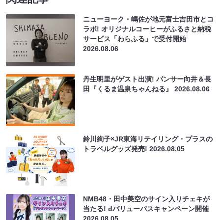
ニューヨーク・嶋佐が地元富士吉田市とコ
ラボ! オリジナルコーヒーがふるさと納税
サービス「わらふる」で受付開始
2026.08.06
丹生明里がゲスト出演! パンサー向井＆長
田『くるま温泉ちゃんねる』
2026.08.06
鈴川絢子×JR東海リテイリング・プラスの
トラベルグッズ発売!
2026.08.05
NMB48・田中美空のサイン入りチェキが
当たる! dバリューパスキャンペーン開催
2026.08.05