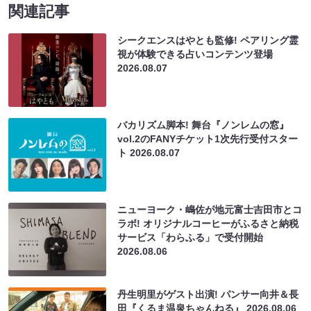
関連記事
シークエンスはやとも監修! ペアリング霊
視が体験できる占いコンテンツ登場
2026.08.07
バカリズム脚本! 舞台『ノンレムの窓』
vol.2のFANYチケット1次先行受付スター
ト
2026.08.07
ニューヨーク・嶋佐が地元富士吉田市とコ
ラボ! オリジナルコーヒーがふるさと納税
サービス「わらふる」で受付開始
2026.08.06
丹生明里がゲスト出演! パンサー向井＆長
田『くるま温泉ちゃんねる』
2026.08.06