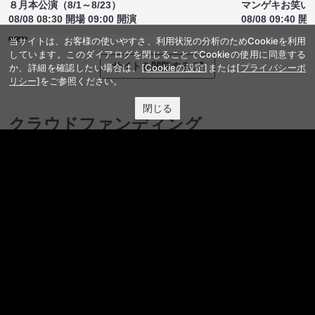
８月本公演（8/1～8/23）
マンゲキお笑い
08/08 08:30 開場 09:00 開演
08/08 09:40 開
当サイトは、お客様の使いやすさ、利用状況の分析のためCookieを利用
しています。このダイアログを閉じることでCookieの使用に同意する
サイトを閲覧する
か、詳細を確認したい場合は、
[Cookieの設定]
または
[プライバシーポ
リシー]
をご参照ください。
閉じる
クラウドファンディング
サイトを閲覧する
ファンコミュニティ