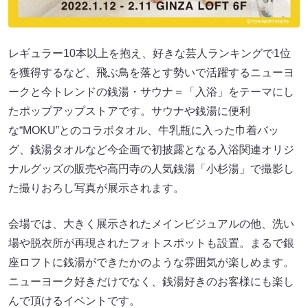
レギュラー10本以上を抱え、好きな芸人ランキングで1位
を獲得するなど、飛ぶ鳥を落とす勢いで活躍するニューヨ
ークと今トレンドの銭湯・サウナ＝「入浴」をテーマにし
たポップアップストアです。サウナや銭湯に便利
な“MOKU”とのコラボタオル、牛乳瓶に入った巾着バッ
グ、銭湯タオルなど今企画で初披露となる入浴関連オリジ
ナルグッズの販売や高円寺の人気銭湯「小杉湯」で撮影し
た撮りおろし写真が展示されます。
会場では、大きく展示されたメインビジュアルの他、洗い
場や脱衣所が再現されたフォトスポットも設置。まるで銀
座ロフトに銭湯ができたかのような雰囲気が楽しめます。
ニューヨーク好きだけでなく、銭湯好きのお客様にも楽し
んで頂けるイベントです。