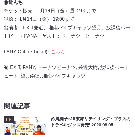
兼近んち
チケット販売：1月14日（金）昼12:00まで
視聴： 1月14日（金） 19:00まで
出演者：EXIT兼近、湘南パイプキャッツ望月、放課後ハー
トビート PANA ゲスト：ドーナツ・ピーナツ
FANY Online Ticketは
こちら
EXIT
,
FANY
,
ドーナツピーナツ
,
兼近大樹
,
放課後ハート
ビート
,
望月崇徳
,
湘南パイプキャッツ
関連記事
鈴川絢子×JR東海リテイリング・プラスの
PR
トラベルグッズ発売!
2026.08.05