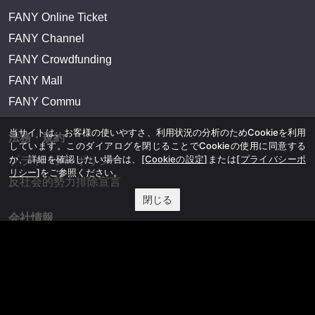
FANY Online Ticket
FANY Channel
FANY Crowdfunding
FANY Mall
FANY Commu
当サイトは、お客様の使いやすさ、利用状況の分析のためCookieを利用
法務・規約
しています。このダイアログを閉じることでCookieの使用に同意する
か、詳細を確認したい場合は、
[Cookieの設定]
または
[プライバシーポ
プライバシーポリシー
リシー]
をご参照ください。
反社会的勢力排除宣言
閉じる
会社情報
吉本興業株式会社
お問い合わせ
その他