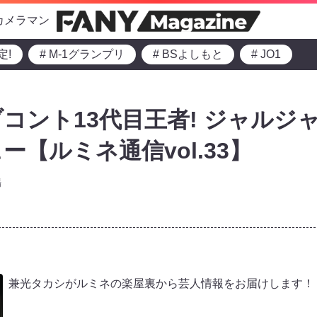
カメラマン
定!
# M-1グランプリ
# BSよしもと
# JO1
コント13代目王者! ジャルジ
【ルミネ通信vol.33】
場
兼光タカシがルミネの楽屋裏から芸人情報をお届けします！