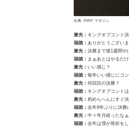
出典:
FANY マガジン
兼光：
キングオブコント決
福徳：
ありがとうございま
兼光：
決勝まで後1週間や
福徳：
まぁあとはやるだけ
兼光：
いい感じ？
福徳：
毎年いい感じにコン
兼光：
何回目の決勝？
福徳：
キングオブコントは
兼光：
初めらへんにすぐ決
福徳：
去年9年ぶりに決勝
兼光：
中々年月経ったなぁ
福徳：
去年は僕が骨折をし