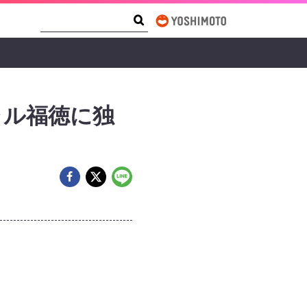
Search Form
Search
ャル福徳に独