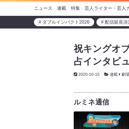
ニュース
連載
特集
芸人ライター・芸人
# ダブルインパクト2026
# 配信延長決
祝キングオブ
占インタビュー
2020-10-15
連載
劇
ルミネ通信